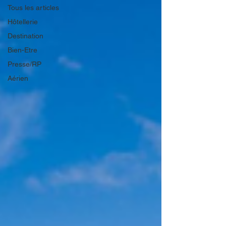
Tous les articles
Hôtellerie
Destination
Bien-Etre
Presse/RP
Aérien