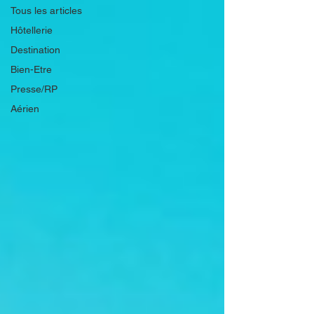
Tous les articles
Hôtellerie
Destination
Bien-Etre
Presse/RP
Aérien