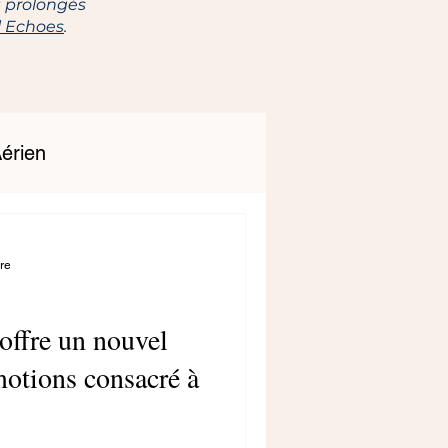
et prolongés
l Echoes
.
érien
ure
ffre un nouvel
motions consacré à