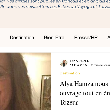
nal. Nos articles sont publiés en français et en anglais 
edIn dans nos newsletters
Les Échos du Voyage
et
Trave
Destination
Bien-Etre
Presse/RP
A
Eric ALAUZEN
11 févr. 2025
2 min de lect
Destination
Alya Hamza nous o
ouvrage tout en é
Tozeur