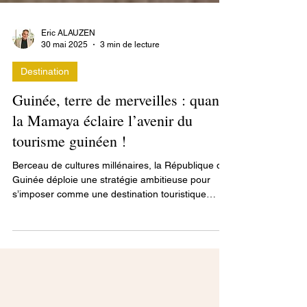
Eric ALAUZEN
30 mai 2025
3 min de lecture
Destination
Guinée, terre de merveilles : quand
la Mamaya éclaire l’avenir du
tourisme guinéen !
Berceau de cultures millénaires, la République de
Guinée déploie une stratégie ambitieuse pour
s’imposer comme une destination touristique
majeure en Afrique de l’Ouest. Symbole éclatant
de cet élan, la Mamaya de Kankan incarne la
richesse immatérielle du pays et sa capacité à
allier tradition et modernité pour séduire le monde.