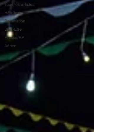
Tous les articles
Hôtellerie
Destination
Bien-Etre
Presse/RP
Aérien