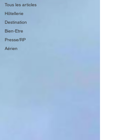
Tous les articles
Hôtellerie
Destination
Bien-Etre
Presse/RP
Aérien