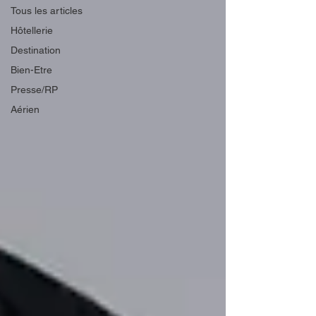
Tous les articles
Hôtellerie
Destination
Bien-Etre
Presse/RP
Aérien