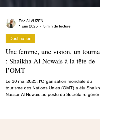
Eric ALAUZEN
1 juin 2025
3 min de lecture
Destination
Une femme, une vision, un tournant
: Shaikha Al Nowais à la tête de
l’OMT
Le 30 mai 2025, l’Organisation mondiale du
tourisme des Nations Unies (OMT) a élu Shaikha
Nasser Al Nowais au poste de Secrétaire général
pour le mandat 2026-2029, marquant ainsi une
étape historique : elle devient la première femme
à diriger cette organisation depuis sa création en
1975. Elle remplace le Géorgien Zurab