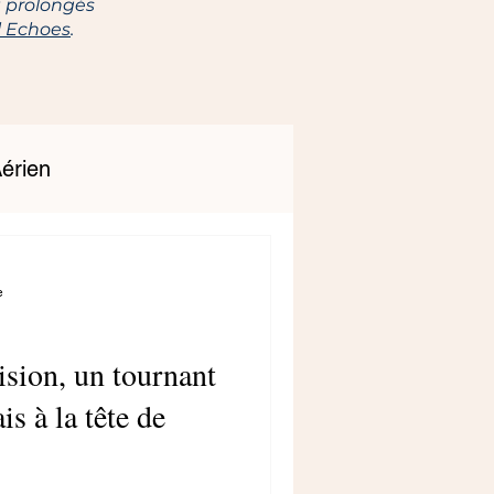
et prolongés
l Echoes
.
érien
e
sion, un tournant
s à la tête de