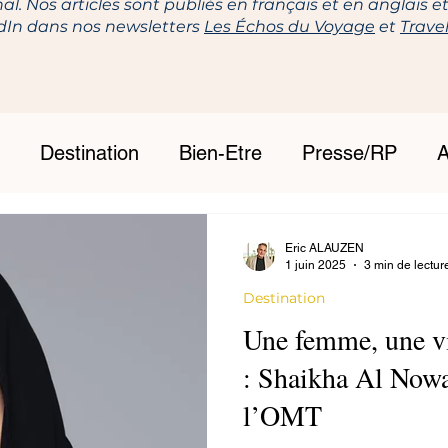
nal. Nos articles sont publiés en français et en anglais 
edIn dans nos newsletters
Les Échos du Voyage
et
Trave
Destination
Bien-Etre
Presse/RP
A
Eric ALAUZEN
1 juin 2025
3 min de lectur
Destination
Une femme, une vi
: Shaikha Al Nowai
l’OMT