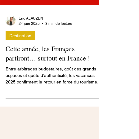
Eric ALAUZEN
24 juin 2025
3 min de lecture
Destination
Cette année, les Français
partiront… surtout en France !
Entre arbitrages budgétaires, goût des grands
espaces et quête d’authenticité, les vacances
2025 confirment le retour en force du tourisme
local. Mer, campagne, montagne : cap sur
l’Hexagone pour une majorité de Français, qui
repensent leur manière de voyager sans renoncer
à l’évasion.