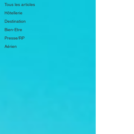
Tous les articles
Hôtellerie
Destination
Bien-Etre
Presse/RP
Aérien