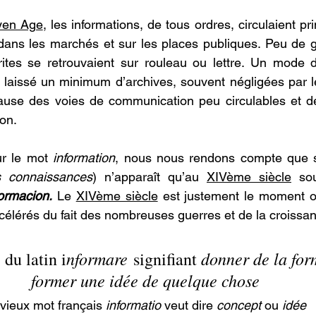
yen Age
, les informations, de tous ordres, circulaient pr
l dans les marchés et sur les places publiques. Peu de ge
ites se retrouvaient sur rouleau ou lettre. Un mode de
aissé un minimum d’archives, souvent négligées par les
à cause des voies de communication peu circulables et de
on.
r le mot 
information
, nous nous rendons compte que s
 connaissances
) n’apparaît qu’au 
XIVème siècle
 so
formacion.
 Le 
XIVème siècle
 est justement le moment o
célérés du fait des nombreuses guerres et de la croissan
nformare
donner de la for
 du latin i
 signifiant 
former une idée de quelque chose
vieux mot français 
informatio
 veut dire 
concept 
ou 
idée