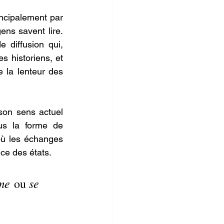
incipalement par 
ns savent lire. 
 diffusion qui, 
 historiens, et 
 la lenteur des 
on sens actuel 
us la forme de 
ù les échanges 
ce des états.
me
se 
 ou 