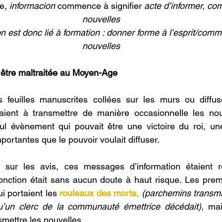
e, 
informacion 
commence à signifier 
acte d’informer,
com
nouvelles
n est donc lié à formation : donner forme à l’esprit/com
nouvelles
t être maltraitée au Moyen-Age
s feuilles manuscrites collées sur les murs ou diffus
aient à transmettre de manière occasionnelle les nou
seul évènement qui pouvait être une victoire du roi, un
portantes que le pouvoir voulait diffuser.
s sur les avis, ces messages d’information étaient r
onction était sans aucun doute à haut risque. Les prem
i portaient les 
rouleaux des morts,
(parchemins transmi
u’un clerc de la communauté émettrice décédait)
, 
mai
mettre les nouvelles.