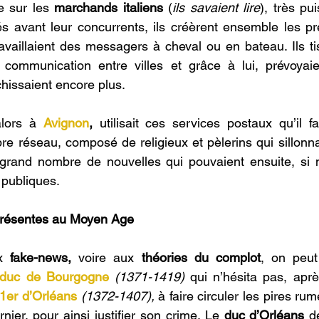
e sur les 
marchands italiens
 (
ils savaient lire
), très pui
és avant leur concurrents, ils créèrent ensemble les pr
availlaient des messagers à cheval ou en bateau. Ils tis
 communication entre villes et grâce à lui, prévoyaien
ichissaient encore plus.
lors à 
Avignon
,
 utilisait ces services postaux qu’il fa
re réseau, composé de religieux et pèlerins qui sillonnai
 grand nombre de nouvelles qui pouvaient ensuite, si n
 publiques.
présentes au Moyen Age
x 
fake-news, 
voire aux
 théories du complot
, on peut 
 duc de Bourgogne
(1371-1419)
 qui n’hésita pas, aprè
1er d’Orléans
(1372-1407),
 à faire circuler les pires rum
ier, pour ainsi justifier son crime. Le 
duc d’Orléans
 d