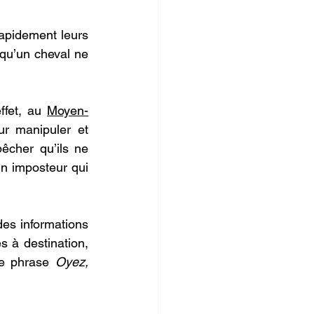
rapidement leurs 
u’un cheval ne 
fet, au 
Moyen-
r manipuler et 
cher qu’ils ne 
n imposteur qui 
es informations 
s à destination, 
re phrase 
Oyez, 