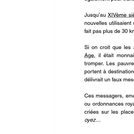
Jusqu’au 
XIVème si
nouvelles utilisaie
fait pas plus de 30 k
Si on croit que les 
Age,
 il était monna
tromper. Les pauvre
portent à destinatio
délivrait un faux mes
Ces messagers, envoy
ou ordonnances roya
criées sur les plac
oyez
…