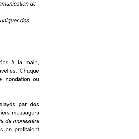
munication de 
muniquer des 
ées à la main, 
velles. Chaque 
e inondation ou 
elayés par des 
iers messagers 
s de monastère 
s en profitaient 