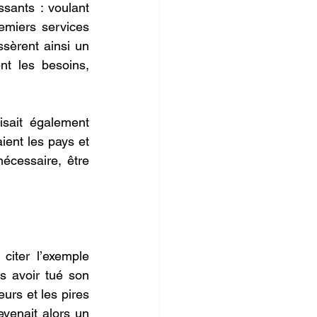
ssants : voulant 
emiers services 
sèrent ainsi un 
t les besoins, 
isait également 
ent les pays et 
écessaire, être 
citer l’exemple 
s avoir tué son 
eurs et les pires 
evenait alors un 