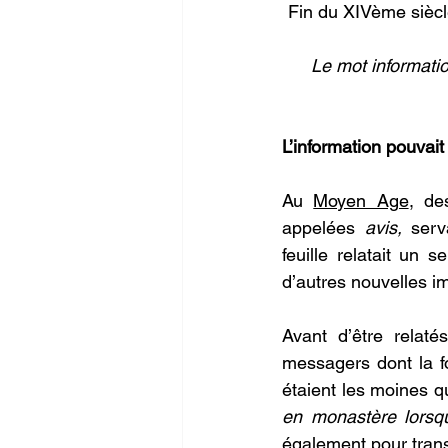
Fin du XIVème siècl
Le mot informatio
L’information pouvai
Au 
Moyen Age
, de
appelées 
avis,
 serv
feuille relatait un 
d’autres nouvelles im
Avant d’être relaté
messagers dont la f
étaient les moines qu
en monastère lorsq
également pour trans