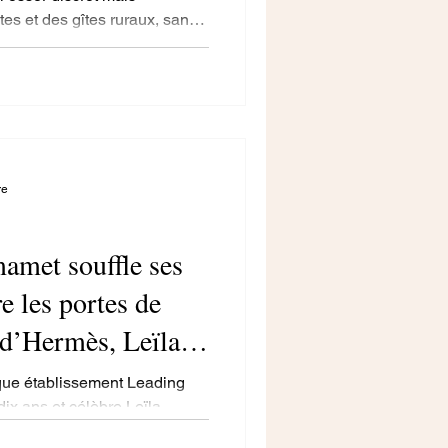
es et des gîtes ruraux, sans
motels. Porté par une
urs, ce tourisme alternatif
’accueil personnalisé et le
’avenir pour un tourisme plus
re
amet souffle ses
e les portes de
e d’Hermès, Leïla
ue établissement Leading
dix ans et célèbre Leïla