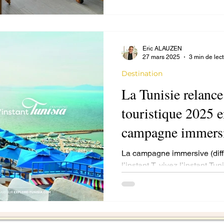
Eric ALAUZEN
27 mars 2025
3 min de lec
Destination
La Tunisie relanc
touristique 2025 
campagne immersi
La campagne immersive (diff
l’instant T, vivez l’instant Tun
National du Tourisme Tunisi