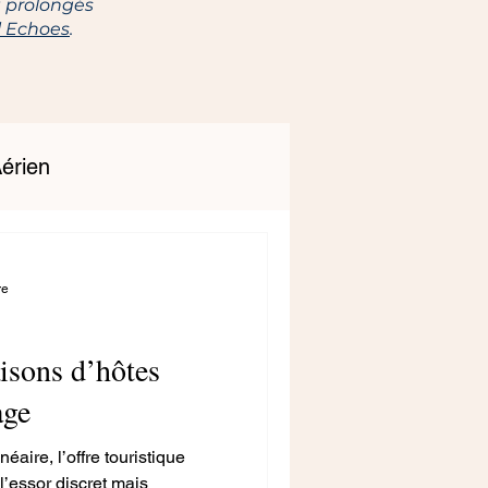
et prolongés
l Echoes
.
érien
re
isons d’hôtes
age
aire, l’offre touristique
l’essor discret mais