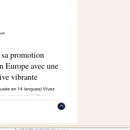
ture
e sa promotion
en Europe avec une
ve vibrante
usée en 14 langues) Vivez
isie, lancée par l’Office
en
T. +33 7 88 45 30 03