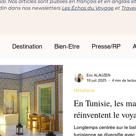
nal. Nos articles sont publiés en français et en anglais 
edIn dans nos newsletters
Les Échos du Voyage
et
Trave
Destination
Bien-Etre
Presse/RP
A
Eric ALAUZEN
16 juil. 2025
4 min de lectu
Hôtellerie
En Tunisie, les ma
réinventent le voy
Longtemps centrée sur le balné
tunisienne se diversifie avec 