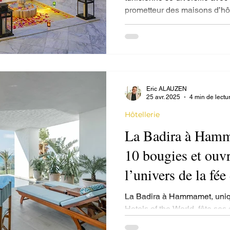
prometteur des maisons d’hôt
compter les campings et les 
nouvelle réglementation en co
s’appuie sur l’authenticité, l
patrimoine local. Une voie d
humain et durable !
Eric ALAUZEN
25 avr. 2025
4 min de lectu
Hôtellerie
La Badira à Hamm
10 bougies et ouvr
l’univers de la fé
Menchari
La Badira à Hammamet, uniq
Hotels of the World, fête ses 
Menchari, la fée d'Hermès...