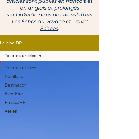
articles sont publiés en français et
en anglais et prolongés
sur LinkedIn dans nos newsletters
Les Échos du Voyage
et
Travel
Echoes
.
Le blog RP
Tous les articles
Tous les articles
Hôtellerie
Destination
Bien-Etre
Presse/RP
Aérien