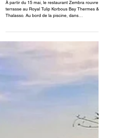
carte d’été du restaurant Zembra
À partir du 15 mai, le restaurant Zembra rouvre sa
terrasse au Royal Tulip Korbous Bay Thermes &
Thalasso. Au bord de la piscine, dans
l’atmosphère lumineuse des beaux jours, cette
adresse estivale retrouve son esprit de saison :
déjeuner au soleil, moments partagés, cuisine
généreuse et nouvelle carte pensée pour
accompagner les plaisirs de l’été. Restaurant
Zembra, Hôtel Royal Tulip Korbous Bay Thermes
& Thalasso Pour cette réouverture, le chef
exécutif Kaïs Hammami a imagi